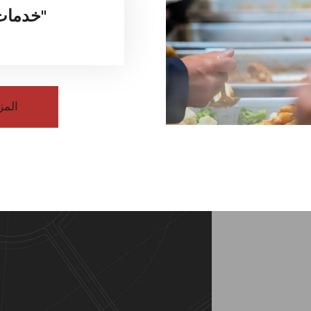
"خدمات ا
المز