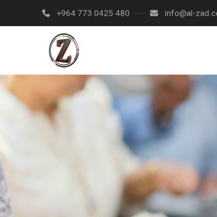
+964 773 0425 480
info@al-zad.